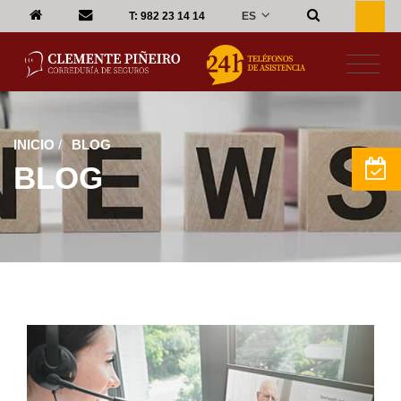
ES
T:
982 23 14 14
INICIO
/
BLOG
BLOG