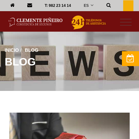
ES
T:
982 23 14 14
INICIO
/
BLOG
BLOG