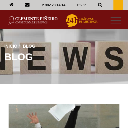
ES
T:
982 23 14 14
INICIO
/
BLOG
BLOG