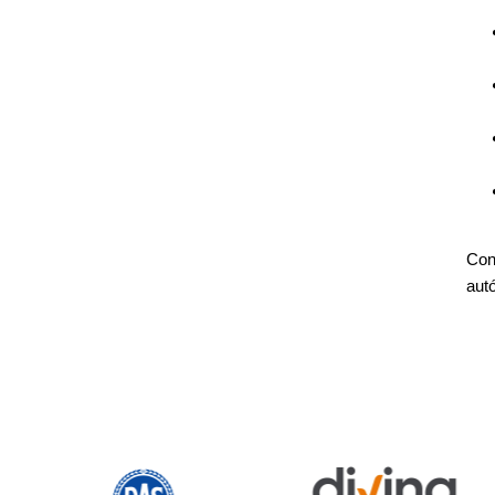
Con
aut