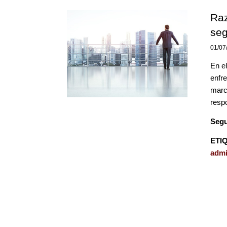
Raz
se
01/07
En el
enfr
marc
respo
Segu
ETI
admi