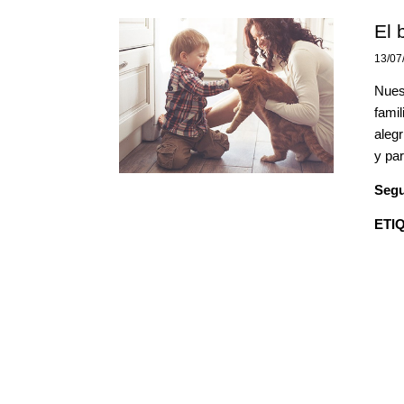
El 
13/07
Nues
fami
alegr
y par
Segu
ETI